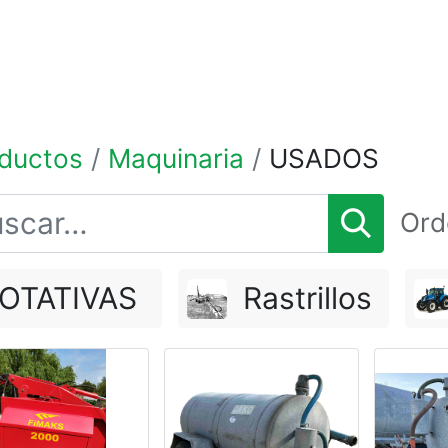
0
TIENDA POR MARCAS
NOSOTROS
BLOG
ductos
Maquinaria
USADOS
s
Ord
OTATIVAS
Rastrillos