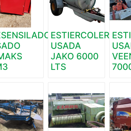
ESENSILADOR
ESTIERCOLERA
EST
SADO
USADA
USA
IMAKS
JAKO 6000
VEE
M3
LTS
700