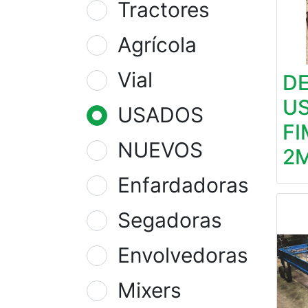
Tractores
Agrícola
Vial
D
U
USADOS
F
NUEVOS
2
Enfardadoras
Segadoras
Envolvedoras
Mixers