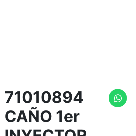
71010894
CAÑO 1er
INYECTOR