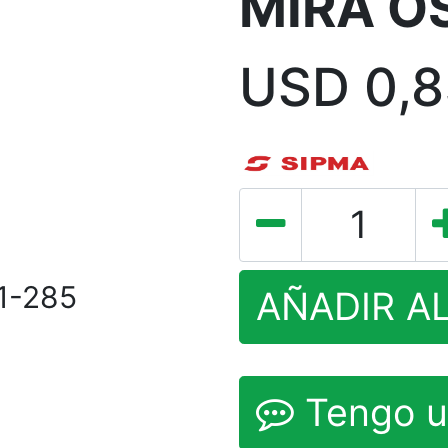
MIRA O
USD
0,
1-285
AÑADIR A
Tengo u