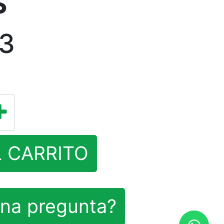
S
83
L CARRITO
na pregunta?