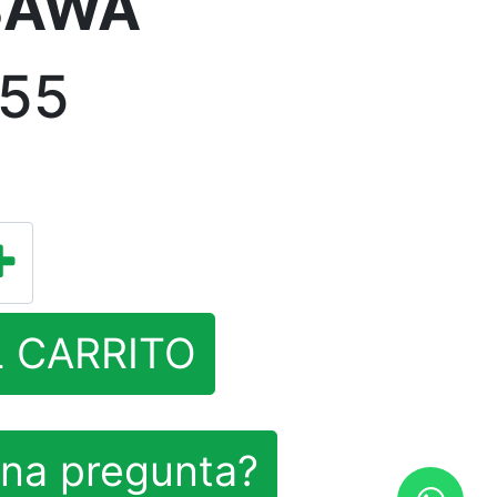
BAWA
,55
L CARRITO
na pregunta?