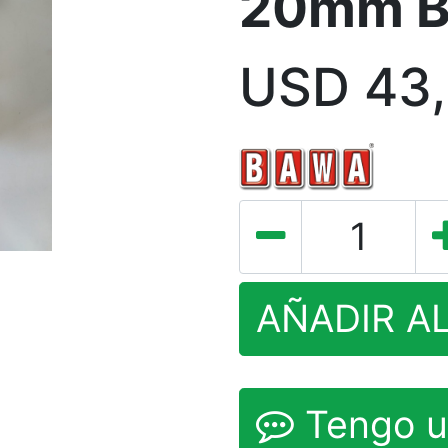
20mm 
USD
43
AÑADIR A
Tengo u