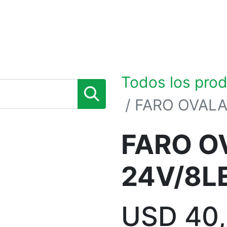
0
TIENDA POR MARCAS
NOSOTROS
BLOG
Todos los pro
FARO OVAL
FARO O
24V/8L
USD
40