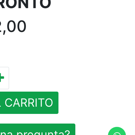
RONTO
2,00
L CARRITO
na pregunta?