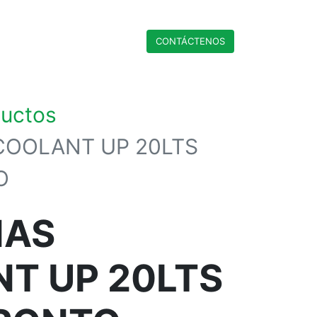
CONTÁCTENO​​​​S
ductos
COOLANT UP 20LTS
O
NAS
T UP 20LTS