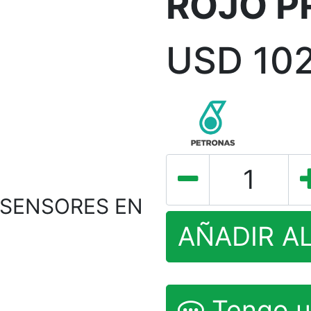
ROJO P
USD
10
 SENSORES EN
AÑADIR A
Tengo u