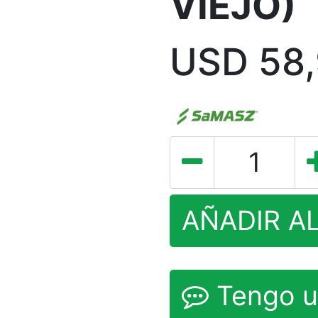
VIEJO)
USD
58
AÑADIR A
Tengo u