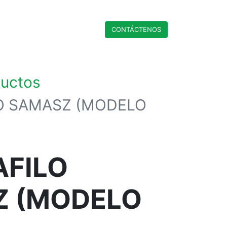
CONTÁCTENO​​​​S
ductos
O SAMASZ (MODELO
FILO
Z (MODELO