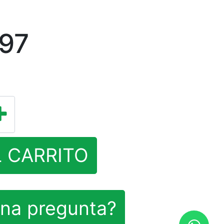
,97
L CARRITO
na pregunta?