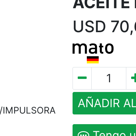
ACEITE
USD
70
AÑADIR A
/IMPULSORA
Tengo u