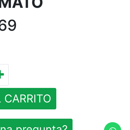
 MATO
,69
L CARRITO
na pregunta?