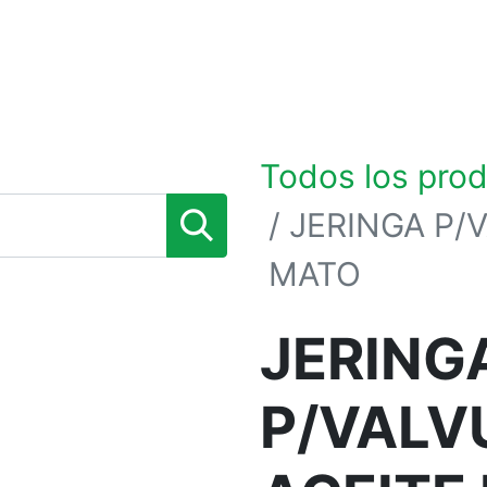
0
TIENDA POR MARCAS
NOSOTROS
BLOG
Todos los pro
JERINGA P/
MATO
JERING
P/VALV