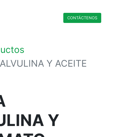
CONTÁCTENO​​​​S
ductos
VALVULINA Y ACEITE
A
ULINA Y