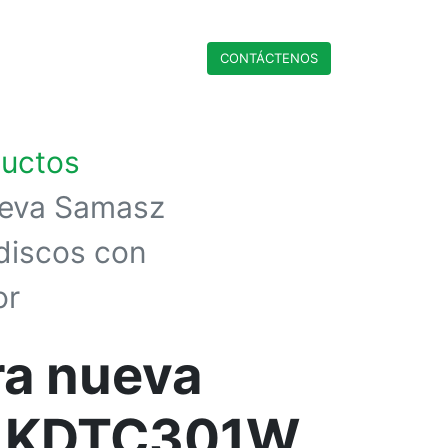
CONTÁCTENO​​​​S
ductos
eva Samasz
iscos con
or
a nueva
 KDTC301W