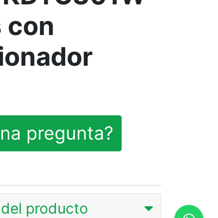
s con
ionador
na pregunta?
del producto