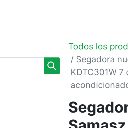
0
TIENDA POR MARCAS
NOSOTROS
BLOG
Todos los pro
Segadora nu
KDTC301W 7 d
acondicionad
Segador
Samasz