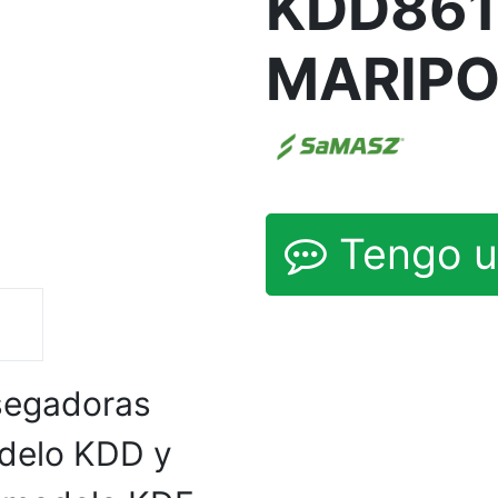
KDD86
MARIP
Tengo u
segadoras
odelo KDD y