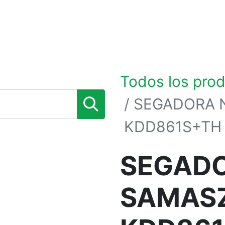
0
TIENDA POR MARCAS
NOSOTROS
BLOG
Todos los pro
SEGADORA 
KDD861S+TH
SEGAD
SAMAS