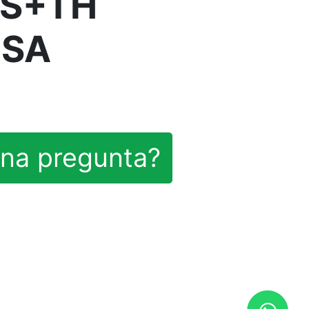
1S+TH
OSA
na pregunta?