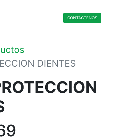
CONTÁCTENO​​​​S
ductos
ECCION DIENTES
PROTECCION
S
69