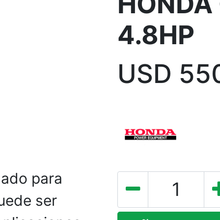
HONDA 
4.8HP
USD
55
ado para
uede ser