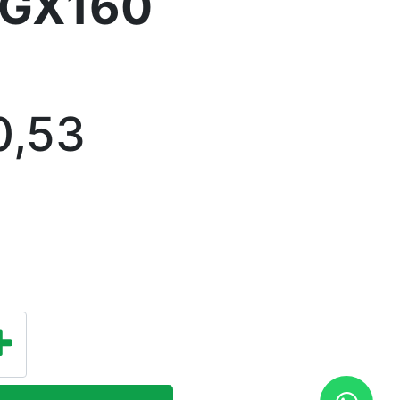
GX160
0,53