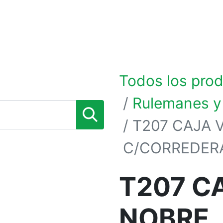
0
TIENDA POR MARCAS
NOSOTROS
BLOG
Todos los pro
Rulemanes y
T207 CAJA 
C/CORREDER
T207 C
NOBRE