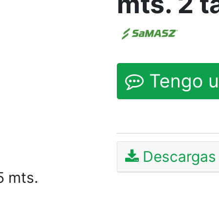
mts. 2 
Tengo u
Descargas 
5 mts.