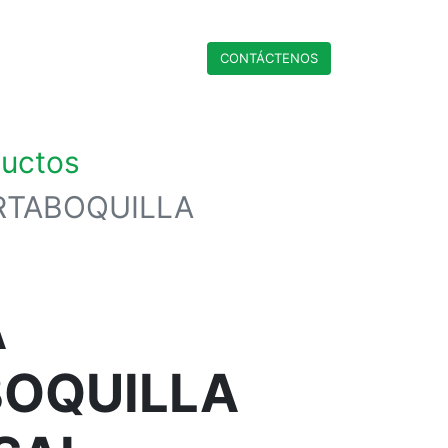
CONTÁCTENO​​​​S
ductos
RTABOQUILLA
A
OQUILLA