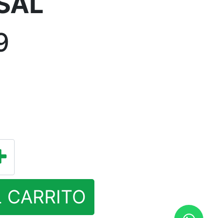
SAL
9
L CARRITO