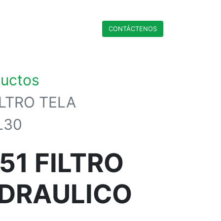
CONTÁCTENO​​​​S
ductos
ILTRO TELA
L30
51 FILTRO
IDRAULICO