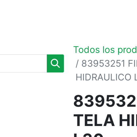
0
TIENDA POR MARCAS
NOSOTROS
BLOG
Todos los pro
83953251 F
HIDRAULICO 
839532
TELA H