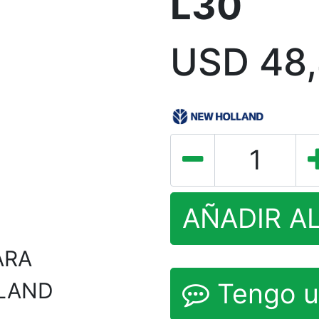
L30
USD
48,
AÑADIR A
ARA
LAND
Tengo u