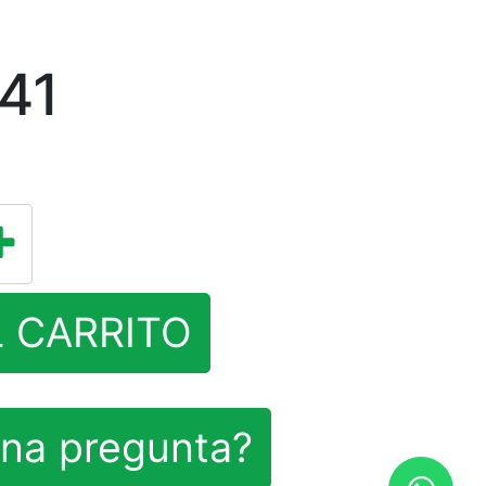
41
L CARRITO
na pregunta?