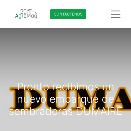
CONTÁCTENO​​​​S
Pronto recibimos un
nuevo embarque de
sembradoras DUMAIRE